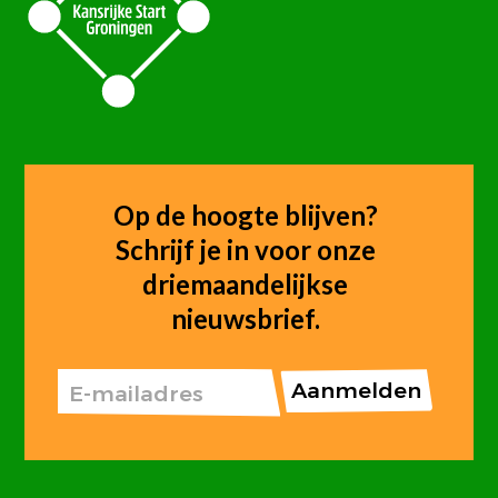
Op de hoogte blijven?
Schrijf je in voor onze
driemaandelijkse
nieuwsbrief.