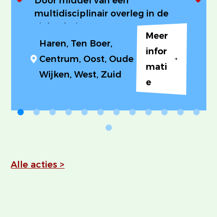
Door middel van een
multidisciplinair overleg in de
ziekenhuizen ontstaat er een
Meer
betere overdracht tussen
Haren, Ten Boer,
infor
professionals in de eerste lijn en
Centrum, Oost, Oude
professionals in de tweede lijn.
mati
Wijken, West, Zuid
e
Alle acties >