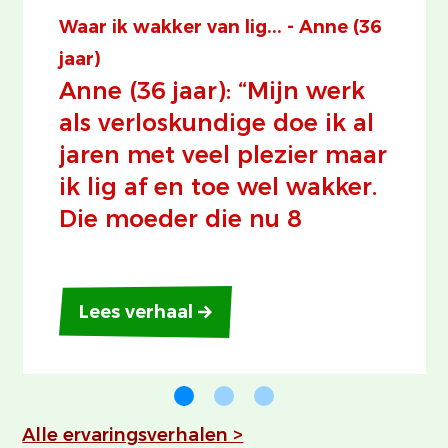
Waar ik wakker van lig... - Anne (36
jaar)
Anne (36 jaar): “Mijn werk
als verloskundige doe ik al
jaren met veel plezier maar
ik lig af en toe wel wakker.
Die moeder die nu 8
maanden zwanger is en
een batterij aan
hulpverleners om haar
Lees verhaal
heen heeft staan. Schulden,
woonproblemen,
relatieproblemen, hoge
Alle ervaringsverhalen >
bloeddruk en een klein